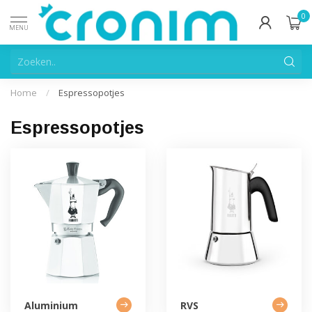
0
MENU
Home
/
Espressopotjes
Espressopotjes
Aluminium
RVS