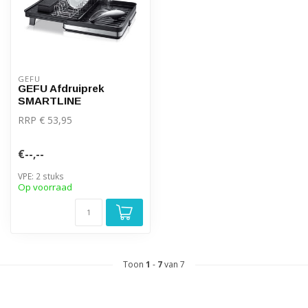
GEFU
GEFU Afdruiprek
SMARTLINE
RRP € 53,95
€--,--
VPE: 2 stuks
Op voorraad
Toon
1
-
7
van 7