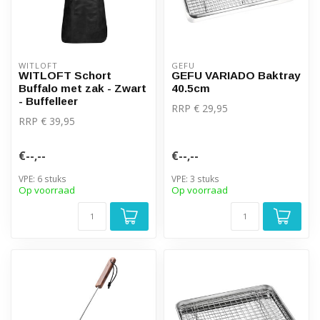
WITLOFT
GEFU
WITLOFT Schort
GEFU VARIADO Baktray
Buffalo met zak - Zwart
40.5cm
- Buffelleer
RRP € 29,95
RRP € 39,95
€--,--
€--,--
VPE: 6 stuks
VPE: 3 stuks
Op voorraad
Op voorraad