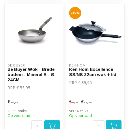
-35%
DE BUYER
KEN HOM
de Buyer Wok - Brede
Ken Hom Excellence
bodem - Mineral B - Ø
SS/NS 32cm wok + lid
24CM
RRP € 89,95
RRP € 53,95
€--,--
€--,--
€--,--
VPE: 1 stuks
VPE: 4 stuks
Op voorraad
Op voorraad