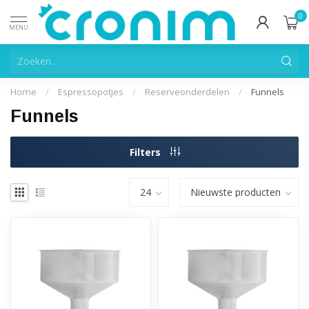
0
MENU
Home
/
Espressopotjes
/
Reserveonderdelen
/
Funnels
Funnels
Filters