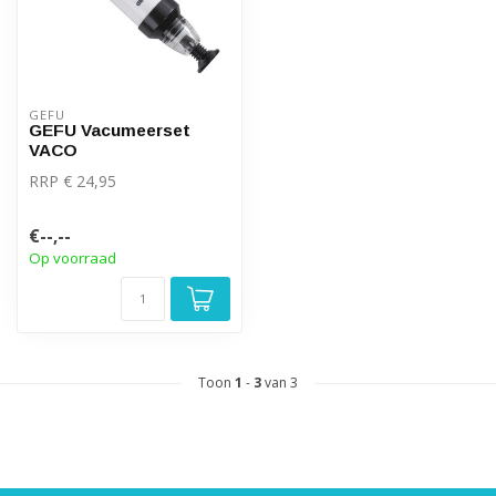
GEFU
GEFU Vacumeerset
VACO
RRP € 24,95
€--,--
Op voorraad
Toon
1
-
3
van 3