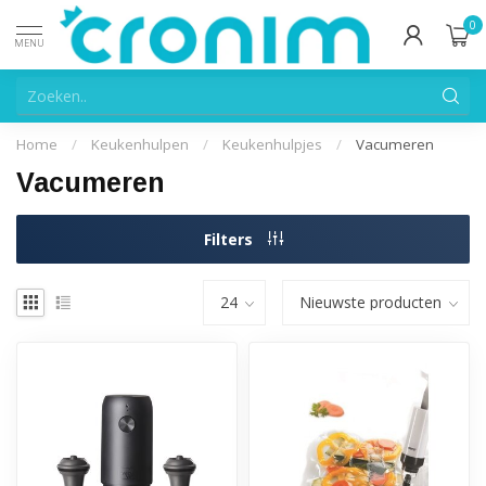
0
MENU
Home
/
Keukenhulpen
/
Keukenhulpjes
/
Vacumeren
Vacumeren
Filters