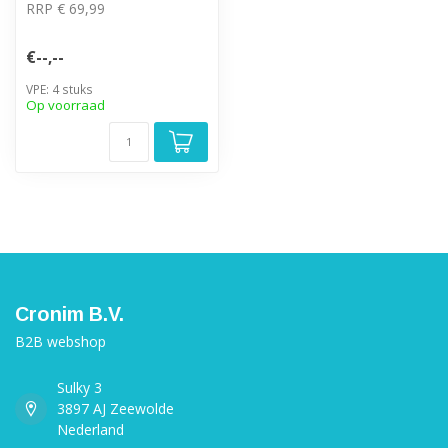
RRP € 69,99
€--,--
VPE: 4 stuks
Op voorraad
Cronim B.V.
B2B webshop
Sulky 3
3897 AJ Zeewolde
Nederland