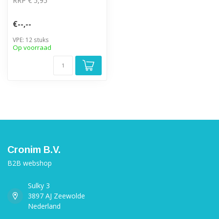
RRP € 5,95
€--,--
VPE: 12 stuks
Op voorraad
Cronim B.V.
B2B webshop
Sulky 3
3897 AJ Zeewolde
Nederland