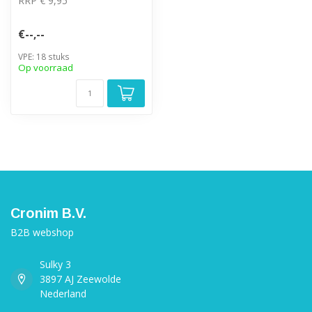
RRP € 9,95
€--,--
VPE: 18 stuks
Op voorraad
Cronim B.V.
B2B webshop
Sulky 3
3897 AJ Zeewolde
Nederland