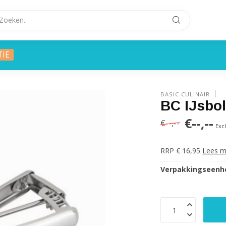
TIE
BASIC CULINAIR
BC IJsbo
€--,--
€--,--
Exc
RRP € 16,95
Lees m
Verpakkingseenhe