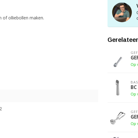
 of olliebollen maken.
Gerelatee
GE
GE
Op 
BAS
BC 
Op 
2
GE
GE
Op 