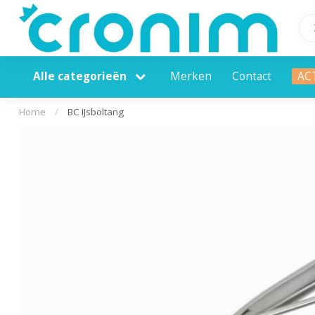
Alle categorieën
Merken
Contact
AC
Home
/
BC IJsboltang