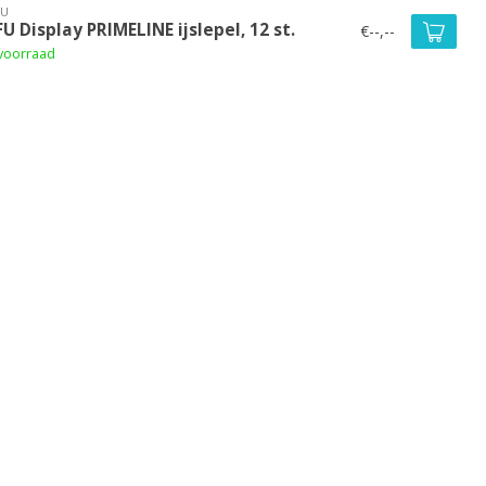
FU
U Display PRIMELINE ijslepel, 12 st.
€--,--
voorraad