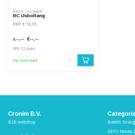
BASIC CULINAIR
BC IJsboltang
RRP € 16,95
€--,--
€--,--
VPE: 12 stuks
Op voorraad
Cronim B.V.
Categori
B2B webshop
Bialetti Stran
GEFU Nieuw 