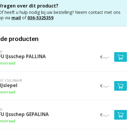
Vragen over dit product?
Of heeft u hulp nodig bij uw bestelling? Neem contact met ons
op via
mail
of
036-5325359
.
rde producten
FU
FU IJsschep PALLINA
€--,--
voorraad
IC CULINAIR
IJslepel
€--,--
voorraad
FU
FU IJsschep GEPALINA
€--,--
voorraad