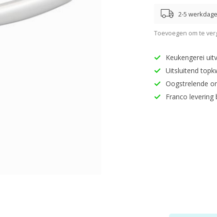
2-5 werkdag
Toevoegen om te verg
Keukengerei uitv
Uitsluitend topk
Oogstrelende o
Franco levering