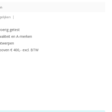
en
elijken
oerig getest
waliteit en A-merken
ntwerpen
 boven € 400,- excl. BTW