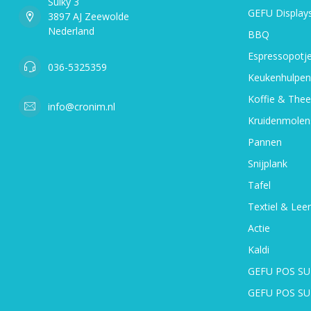
Sulky 3
GEFU Display
3897 AJ Zeewolde
Nederland
BBQ
Espressopotj
036-5325359
Keukenhulpen
Koffie & Thee
info@cronim.nl
Kruidenmolen
Pannen
Snijplank
Tafel
Textiel & Leer
Actie
Kaldi
GEFU POS SU
GEFU POS S