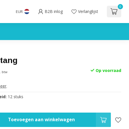
0
B2B inlog
Verlanglijst
EUR
ltang
Op voorraad
l. btw
eer
.
id:
12 stuks
Toevoegen aan winkelwagen