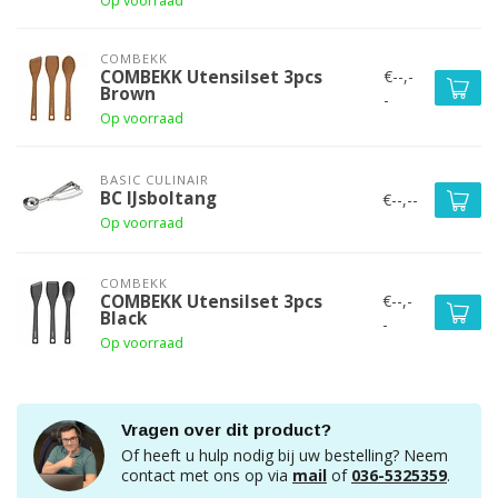
Op voorraad
COMBEKK
€--,-
COMBEKK Utensilset 3pcs
Brown
-
Op voorraad
BASIC CULINAIR
BC IJsboltang
€--,--
Op voorraad
COMBEKK
€--,-
COMBEKK Utensilset 3pcs
Black
-
Op voorraad
Vragen over dit product?
Of heeft u hulp nodig bij uw bestelling? Neem
contact met ons op via
mail
of
036-5325359
.