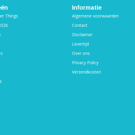
eën
Informatie
ger Things
Algemene voorwaarden
2026
Contact
s
Disclaimer
Levertijd
es
Over ons
Privacy Policy
Verzendkosten
s