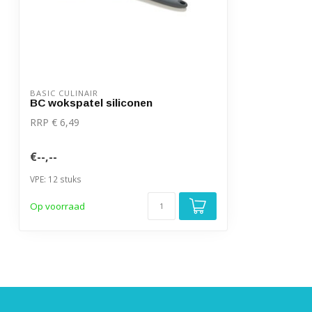
BASIC CULINAIR
BC wokspatel siliconen
RRP € 6,49
€--,--
VPE: 12 stuks
Op voorraad