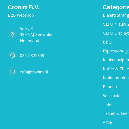
Cronim B.V.
Categori
B2B webshop
Bialetti Stran
GEFU Nieuw 
Sulky 3
GEFU Display
3897 AJ Zeewolde
Nederland
BBQ
Espressopotj
036-5325359
Keukenhulpen
Koffie & Thee
info@cronim.nl
Kruidenmolen
Pannen
Snijplank
Tafel
Textiel & Leer
Actie