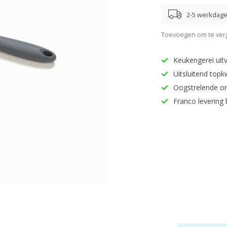
2-5 werkdag
Toevoegen om te verg
Keukengerei uitv
Uitsluitend topk
Oogstrelende o
Franco levering