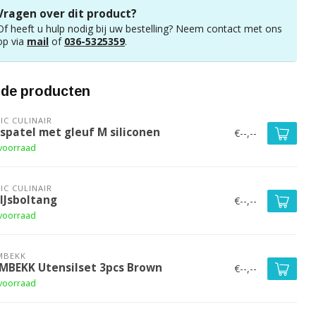
Vragen over dit product?
Of heeft u hulp nodig bij uw bestelling? Neem contact met ons
op via
mail
of
036-5325359
.
rde producten
IC CULINAIR
 spatel met gleuf M siliconen
€--,--
voorraad
IC CULINAIR
 IJsboltang
€--,--
voorraad
MBEKK
MBEKK Utensilset 3pcs Brown
€--,--
voorraad