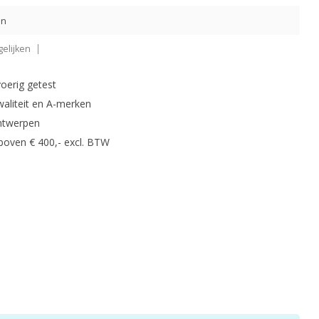
en
elijken
oerig getest
waliteit en A-merken
ntwerpen
 boven € 400,- excl. BTW