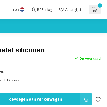
0
B2B inlog
Verlanglijst
EUR
atel siliconen
Op voorraad
er
.
id:
12 stuks
Toevoegen aan winkelwagen