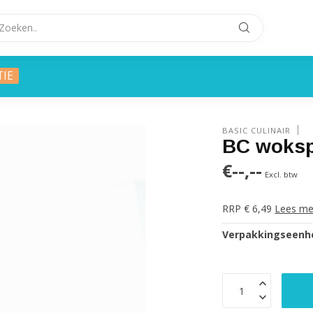
TIE
BASIC CULINAIR
BC woksp
€--,--
Excl. btw
RRP € 6,49
Lees me
Verpakkingseenhe