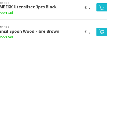
MBEKK
MBEKK Utensilset 3pcs Black
€--,--
voorraad
MBEKK
ensil Spoon Wood Fibre Brown
€--,--
voorraad