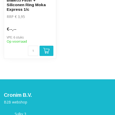
Bialetti Filter +
Siliconen Ring Moka
Express 1/c
RRP € 3,95
€--,--
VPE: 6 stuks
Op voorraad
Cronim B.V.
B2B webshop
Sulky 3