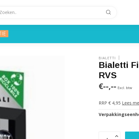
TIE
BIALETTI
Bialetti F
RVS
€--,--
Excl. btw
RRP € 4,95
Lees me
Verpakkingseenhe