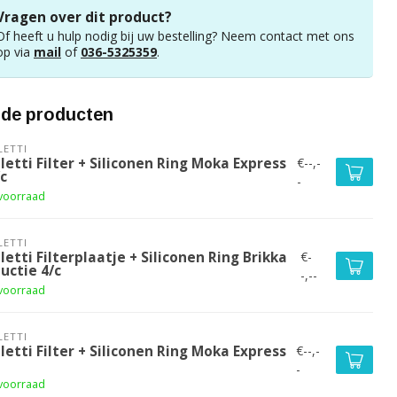
Vragen over dit product?
Of heeft u hulp nodig bij uw bestelling? Neem contact met ons
op via
mail
of
036-5325359
.
rde producten
LETTI
€--,-
letti Filter + Siliconen Ring Moka Express
c
-
voorraad
LETTI
€-
letti Filterplaatje + Siliconen Ring Brikka
uctie 4/c
-,--
voorraad
LETTI
€--,-
letti Filter + Siliconen Ring Moka Express
-
voorraad