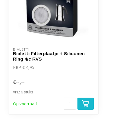
BIALETTI
Bialetti Filterplaatje + Siliconen
Ring 4/c RVS
RRP € 4,95
€--,--
VPE: 6 stuks
Op voorraad