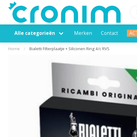
Alle categorieën
Merken
Contact
AC
Home
/
Bialetti Filterplaatje + Siliconen Ring 4/c RVS