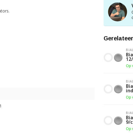
ators.
Gerelatee
BIA
Bia
12/
Op 
BIA
Bia
ind
Op 
1
BIA
Bia
9/c
Op 