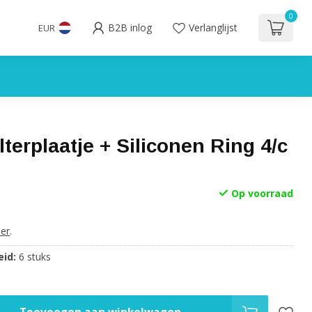
0
B2B inlog
Verlanglijst
EUR
ilterplaatje + Siliconen Ring 4/c
Op voorraad
er
.
id:
6 stuks