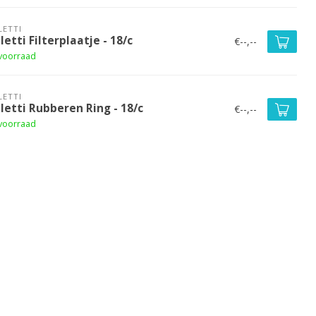
LETTI
letti Filterplaatje - 18/c
€--,--
voorraad
LETTI
letti Rubberen Ring - 18/c
€--,--
voorraad