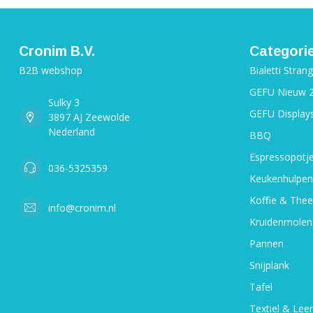
Cronim B.V.
Categori
B2B webshop
Bialetti Stran
GEFU Nieuw 
Sulky 3
GEFU Display
3897 AJ Zeewolde
Nederland
BBQ
Espressopotj
036-5325359
Keukenhulpen
Koffie & Thee
info@cronim.nl
Kruidenmolen
Pannen
Snijplank
Tafel
Textiel & Leer