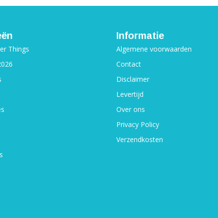
eën
Informatie
ger Things
Algemene voorwaarden
2026
Contact
s
Disclaimer
Levertijd
es
Over ons
Privacy Policy
Verzendkosten
s