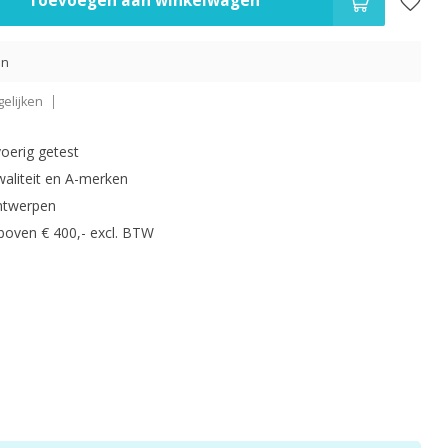
Toevoegen aan winkelwagen
en
elijken
oerig getest
waliteit en A-merken
ntwerpen
 boven € 400,- excl. BTW