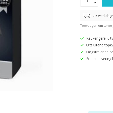
2-5 werkdag
Toevoegen om te verg
Keukengerei uitv
Uitsluitend topk
Oogstrelende o
Franco levering