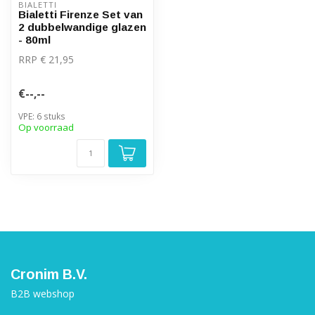
BIALETTI
Bialetti Firenze Set van
2 dubbelwandige glazen
- 80ml
RRP € 21,95
€--,--
VPE: 6 stuks
Op voorraad
Cronim B.V.
B2B webshop