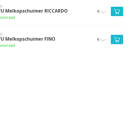
FU
FU Melkopschuimer RICCARDO
€--,--
voorraad
FU
FU Melkopschuimer FINO
€--,--
voorraad