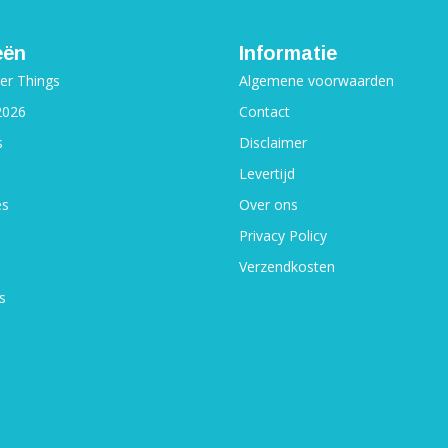
eën
Informatie
ger Things
Algemene voorwaarden
2026
Contact
s
Disclaimer
Levertijd
es
Over ons
Privacy Policy
Verzendkosten
s