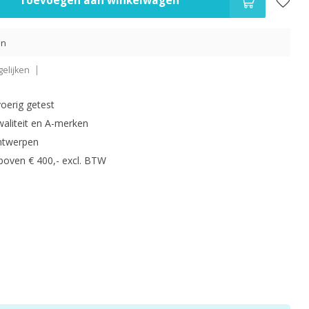
Toevoegen aan winkelwagen
en
elijken
oerig getest
waliteit en A-merken
ntwerpen
 boven € 400,- excl. BTW