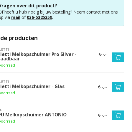
Vragen over dit product?
Of heeft u hulp nodig bij uw bestelling? Neem contact met ons
op via
mail
of
036-5325359
.
rde producten
LETTI
€--,-
letti Melkopschuimer Pro Silver -
laadbaar
-
voorraad
LETTI
aletti Melkopschuimer - Glas
€--,--
voorraad
FU
FU Melkopschuimer ANTONIO
€--,--
voorraad