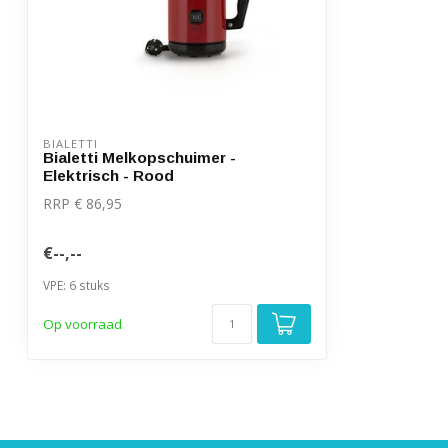
BIALETTI
Bialetti Melkopschuimer -
Elektrisch - Rood
RRP € 86,95
€--,--
VPE: 6 stuks
Op voorraad