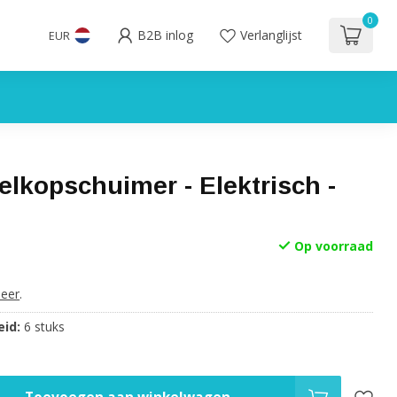
0
B2B inlog
Verlanglijst
EUR
Melkopschuimer - Elektrisch -
Op voorraad
eer
.
id:
6 stuks