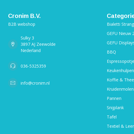
Cronim B.V.
Categori
B2B webshop
Bialetti Stran
GEFU Nieuw 
Sulky 3
GEFU Display
3897 AJ Zeewolde
Nederland
BBQ
Espressopotj
036-5325359
Keukenhulpen
Koffie & Thee
info@cronim.nl
Kruidenmolen
Pannen
Snijplank
Tafel
Textiel & Leer