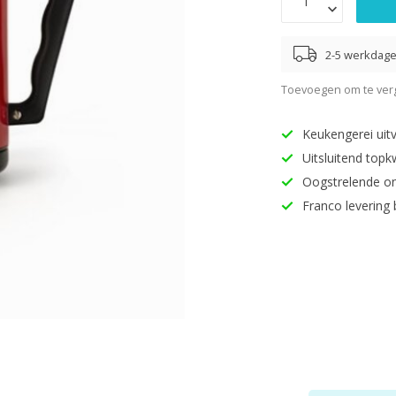
2-5 werkdag
Toevoegen om te verg
Keukengerei uitv
Uitsluitend topk
Oogstrelende o
Franco levering