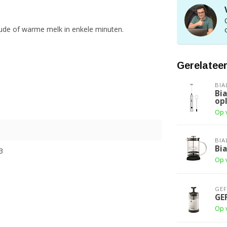
ude of warme melk in enkele minuten.
Gerelatee
BIA
Bia
op
Op 
BIA
Bi
3
Op 
GE
GE
Op 