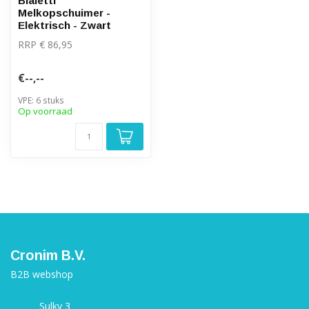
Bialetti
Melkopschuimer -
Elektrisch - Zwart
RRP € 86,95
€--,--
VPE: 6 stuks
Op voorraad
Cronim B.V.
B2B webshop
Sulky 3