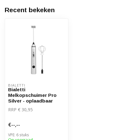
Recent bekeken
BIALETTI
Bialetti
Melkopschuimer Pro
Silver - oplaadbaar
RRP € 30,95
€--,--
VPE: 6 stuks
Op voorraad