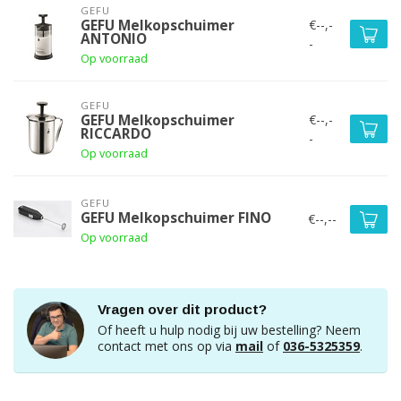
GEFU
€--,-
GEFU Melkopschuimer
ANTONIO
-
Op voorraad
GEFU
€--,-
GEFU Melkopschuimer
RICCARDO
-
Op voorraad
GEFU
GEFU Melkopschuimer FINO
€--,--
Op voorraad
Vragen over dit product?
Of heeft u hulp nodig bij uw bestelling? Neem
contact met ons op via
mail
of
036-5325359
.