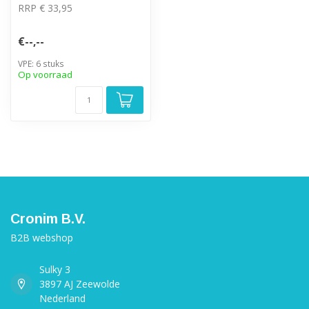
RRP € 33,95
€--,--
VPE: 6 stuks
Op voorraad
Cronim B.V.
B2B webshop
Sulky 3
3897 AJ Zeewolde
Nederland