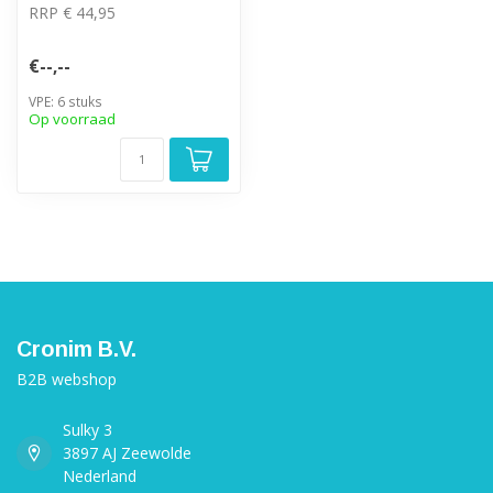
RRP € 44,95
€--,--
VPE: 6 stuks
Op voorraad
Cronim B.V.
B2B webshop
Sulky 3
3897 AJ Zeewolde
Nederland