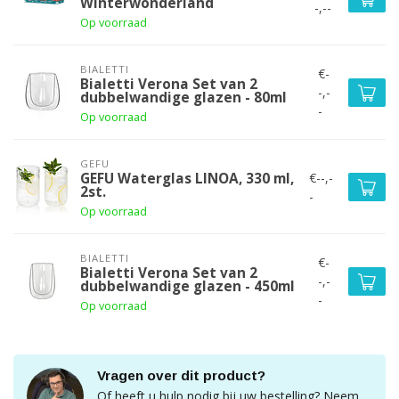
Winterwonderland
-,--
Op voorraad
BIALETTI
€-
Bialetti Verona Set van 2
-,-
dubbelwandige glazen - 80ml
-
Op voorraad
GEFU
€--,-
GEFU Waterglas LINOA, 330 ml,
2st.
-
Op voorraad
BIALETTI
€-
Bialetti Verona Set van 2
-,-
dubbelwandige glazen - 450ml
-
Op voorraad
Vragen over dit product?
Of heeft u hulp nodig bij uw bestelling? Neem