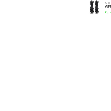
GE
GE
Op 