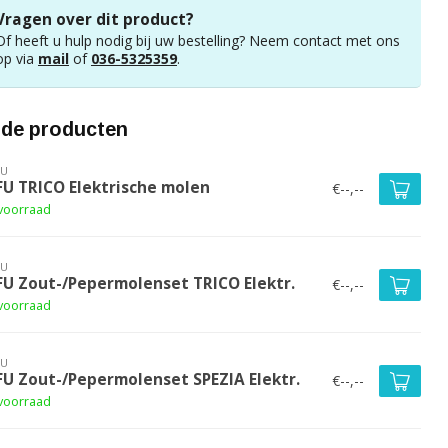
Vragen over dit product?
Of heeft u hulp nodig bij uw bestelling? Neem contact met ons
op via
mail
of
036-5325359
.
rde producten
FU
FU TRICO Elektrische molen
€--,--
voorraad
FU
FU Zout-/Pepermolenset TRICO Elektr.
€--,--
voorraad
FU
FU Zout-/Pepermolenset SPEZIA Elektr.
€--,--
voorraad