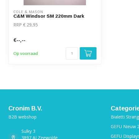
COLE & MASON
C&M Windsor SM 220mm Dark
RRP € 29,95
€--,--
Op voorraad
Cronim B.V.
Categori
B2B webshop
Bialetti Stran
GEFU Nieuw 
Sulky 3
GEFU Display
3897 AJ Zeewolde