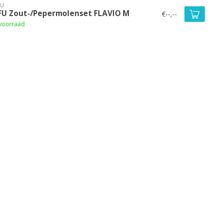
FU
FU Zout-/Pepermolenset FLAVIO M
€--,--
voorraad