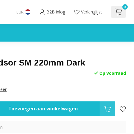
0
B2B inlog
Verlanglijst
EUR
dsor SM 220mm Dark
Op voorraad
eer
.
Toevoegen aan winkelwagen
en