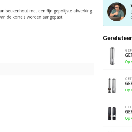
n beukenhout met een fijn gepolijste afwerking.
van de korrels worden aangepast.
Gerelatee
GE
GE
Op 
GE
GE
Op 
GE
GE
Op 