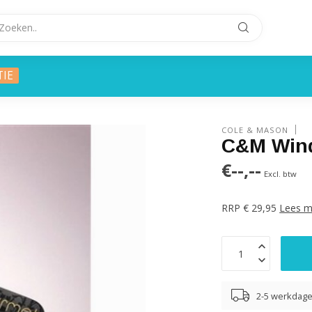
TIE
COLE & MASON
C&M Win
€--,--
Excl. btw
RRP € 29,95
Lees m
2-5 werkdag