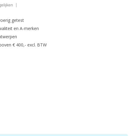
elijken
oerig getest
waliteit en A-merken
ntwerpen
 boven € 400,- excl. BTW