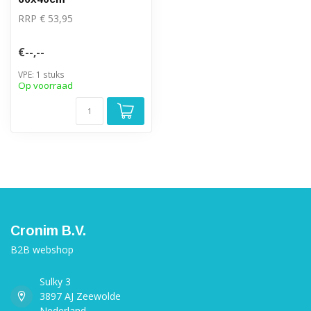
RRP € 53,95
€--,--
VPE: 1 stuks
Op voorraad
Cronim B.V.
B2B webshop
Sulky 3
3897 AJ Zeewolde
Nederland