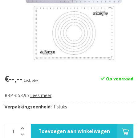
€--,--
Op voorraad
Excl. btw
RRP € 53,95
Lees meer
.
Verpakkingseenheid:
1 stuks
Toevoegen aan winkelwagen