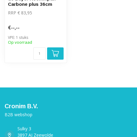
Carbone plus 36cm
RRP € 83,95
€--,--
VPE: 1 stuks
Op voorraad
Cronim B.V.
B2B webshop
Sulky 3
3897 AJ Zeewolde