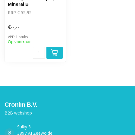
Mineral B
RRP € 55,95
€--,--
VPE: 1 stuks
Op voorraad
Cronim B.V.
B2B webshop
Sulky 3
3897 AJ Zeewolde