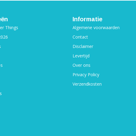
eën
Informatie
ger Things
Algemene voorwaarden
2026
Contact
s
Disclaimer
Levertijd
es
Over ons
Privacy Policy
Verzendkosten
s