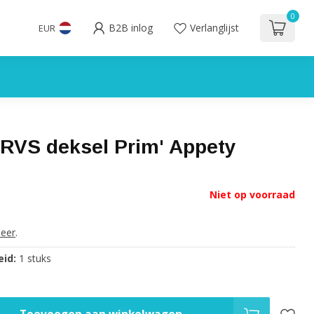
0
B2B inlog
Verlanglijst
EUR
 RVS deksel Prim' Appety
Niet op voorraad
eer
.
id:
1 stuks