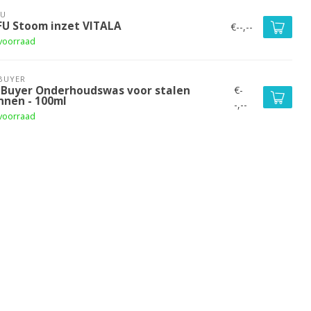
FU
FU Stoom inzet VITALA
€--,--
voorraad
BUYER
€-
 Buyer Onderhoudswas voor stalen
nnen - 100ml
-,--
voorraad