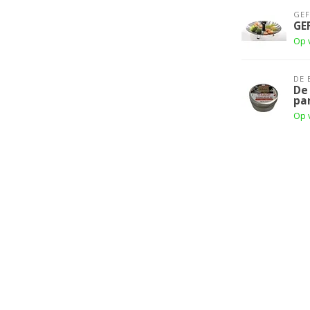
GE
GE
Op 
DE 
De
pa
Op 