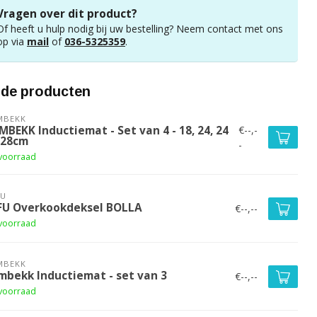
Vragen over dit product?
Of heeft u hulp nodig bij uw bestelling? Neem contact met ons
op via
mail
of
036-5325359
.
rde producten
MBEKK
€--,-
BEKK Inductiemat - Set van 4 - 18, 24, 24
 28cm
-
voorraad
FU
FU Overkookdeksel BOLLA
€--,--
voorraad
MBEKK
mbekk Inductiemat - set van 3
€--,--
voorraad