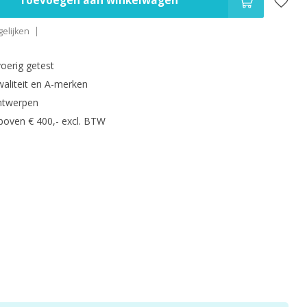
Toevoegen aan winkelwagen
elijken
oerig getest
waliteit en A-merken
ntwerpen
 boven € 400,- excl. BTW