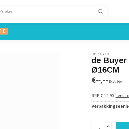
TIE
DE BUYER
de Buyer
Ø16CM
€--,--
Excl. btw
RRP € 12,95
Lees m
Verpakkingseenhe