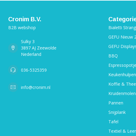
Cronim B.V.
Categori
B2B webshop
Bialetti Stran
GEFU Nieuw 
Sulky 3
GEFU Display
3897 AJ Zeewolde
Nederland
BBQ
Espressopotj
036-5325359
Keukenhulpen
Koffie & Thee
info@cronim.nl
Kruidenmolen
Pannen
Snijplank
Tafel
Textiel & Leer