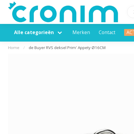
Alle categorieën
Merken
Contact
AC
Home
/
de Buyer RVS deksel Prim' Appety Ø16CM