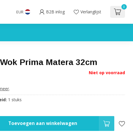
0
B2B inlog
Verlanglijst
EUR
 Wok Prima Matera 32cm
Niet op voorraad
meer
.
id:
1 stuks
Toevoegen aan winkelwagen