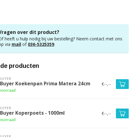
Vragen over dit product?
Of heeft u hulp nodig bij uw bestelling? Neem contact met ons
op via
mail
of
036-5325359
.
rde producten
BUYER
 Buyer Koekenpan Prima Matera 24cm
€--,--
voorraad
BUYER
 Buyer Koperpoets - 1000ml
€--,--
voorraad
BUYER