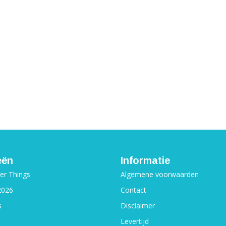
eën
Informatie
ger Things
Algemene voorwaarden
2026
Contact
s
Disclaimer
Levertijd