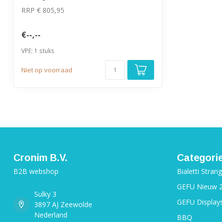
RRP € 805,95
€--,--
VPE: 1 stuks
Niet op voorraad
Cronim B.V.
Categori
B2B webshop
Bialetti Stran
GEFU Nieuw 
Sulky 3
GEFU Display
3897 AJ Zeewolde
Nederland
BBQ