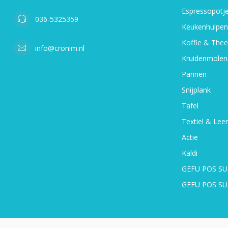
Espressopotj
036-5325359
Keukenhulpen
Koffie & Thee
info@cronim.nl
Kruidenmolen
Pannen
Snijplank
Tafel
Textiel & Leer
Actie
Kaldi
GEFU POS SU
GEFU POS S