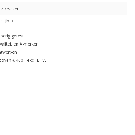
g 2-3 weken
elijken
oerig getest
waliteit en A-merken
ntwerpen
 boven € 400,- excl. BTW