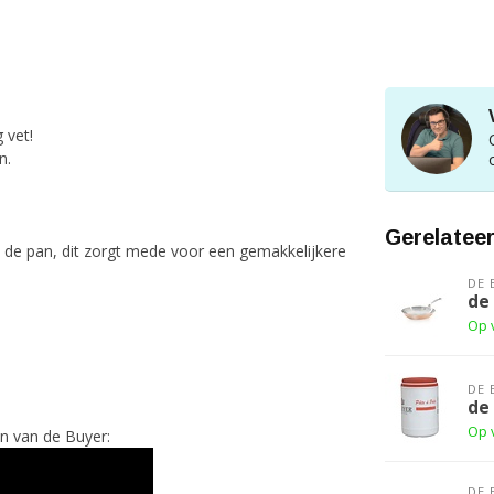
 vet!
n.
Gerelatee
n de pan, dit zorgt mede voor een gemakkelijkere
DE 
de
Op 
DE 
de
Op 
jn van de Buyer:
DE 