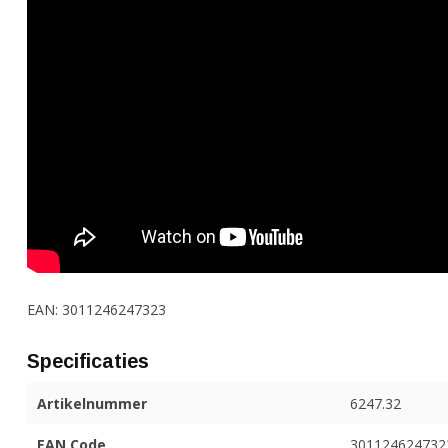
EAN: 3011246247323
Specificaties
Artikelnummer
6247.32
EAN Code
301124624732