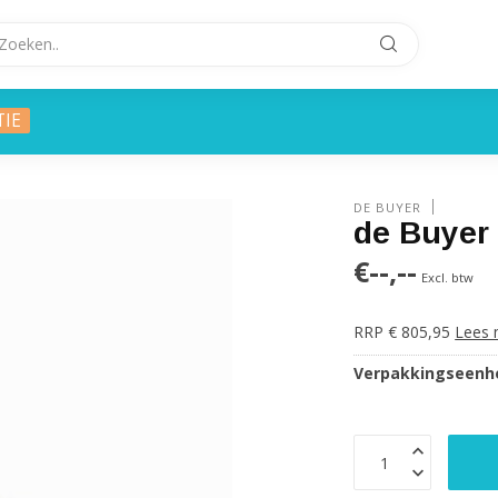
TIE
DE BUYER
de Buyer
€--,--
Excl. btw
RRP € 805,95
Lees 
Verpakkingseenhe