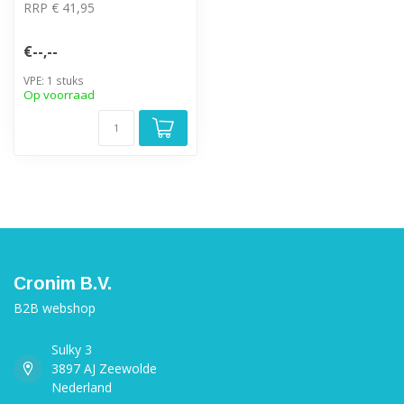
RRP € 41,95
€--,--
VPE: 1 stuks
Op voorraad
Cronim B.V.
B2B webshop
Sulky 3
3897 AJ Zeewolde
Nederland