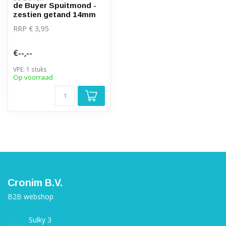
de Buyer Spuitmond -
zestien getand 14mm
RRP € 3,95
€--,--
VPE: 1 stuks
Op voorraad
Cronim B.V.
B2B webshop
Sulky 3