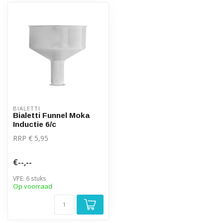
BIALETTI
Bialetti Funnel Moka
Inductie 6/c
RRP € 5,95
€--,--
VPE: 6 stuks
Op voorraad