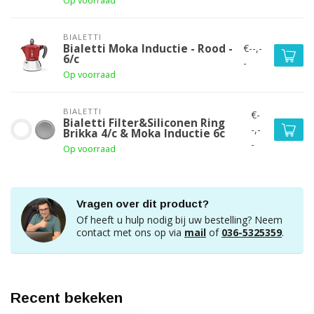
Op voorraad
BIALETTI
€--,-
Bialetti Moka Inductie - Rood -
6/c
-
Op voorraad
BIALETTI
€-
Bialetti Filter&Siliconen Ring
-,-
Brikka 4/c & Moka Inductie 6c
-
Op voorraad
Vragen over dit product?
Of heeft u hulp nodig bij uw bestelling? Neem
contact met ons op via
mail
of
036-5325359
.
Recent bekeken