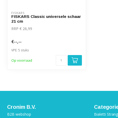
FISKARS
FISKARS Classic universele schaar
21 cm
RRP € 26,99
€--,--
VPE: 5 stuks
Op voorraad
Cronim B.V.
Categori
B2B webshop
Bialetti Stran