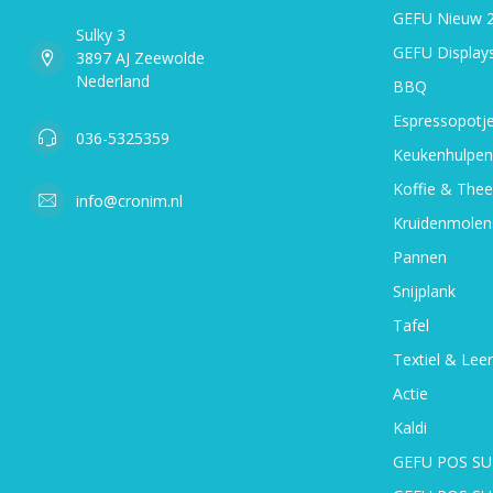
GEFU Nieuw 
Sulky 3
GEFU Display
3897 AJ Zeewolde
Nederland
BBQ
Espressopotj
036-5325359
Keukenhulpen
Koffie & Thee
info@cronim.nl
Kruidenmolen
Pannen
Snijplank
Tafel
Textiel & Leer
Actie
Kaldi
GEFU POS SU