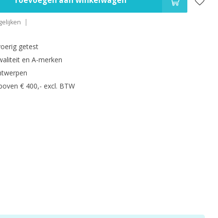
Toevoegen aan winkelwagen
elijken
oerig getest
waliteit en A-merken
ntwerpen
 boven € 400,- excl. BTW