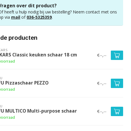
Vragen over dit product?
Of heeft u hulp nodig bij uw bestelling? Neem contact met ons
op via
mail
of
036-5325359
.
rde producten
KARS
SKARS Classic keuken schaar 18 cm
€--,--
voorraad
FU
FU Pizzaschaar PEZZO
€--,--
voorraad
FU
FU MULTICO Multi-purpose schaar
€--,--
voorraad