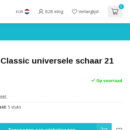
0
B2B inlog
Verlanglijst
EUR
Classic universele schaar 21
Op voorraad
eer
.
id:
5 stuks