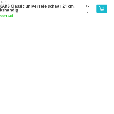
KARS
€-
KARS Classic universele schaar 21 cm,
nkshandig
-,--
voorraad