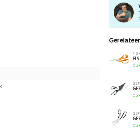
Gerelatee
FIS
FI
Op 
GE
3
GE
Op 
GE
GE
Op 