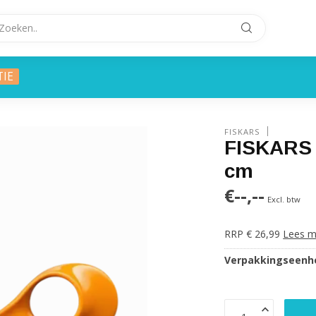
TIE
FISKARS
FISKARS 
cm
€--,--
Excl. btw
RRP € 26,99
Lees m
Verpakkingseenhe