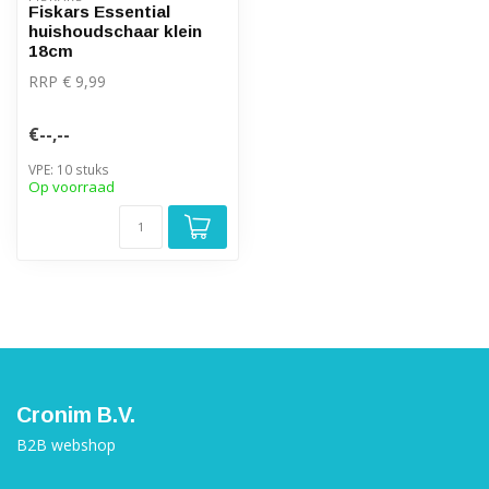
Fiskars Essential
huishoudschaar klein
18cm
RRP € 9,99
€--,--
VPE: 10 stuks
Op voorraad
Cronim B.V.
B2B webshop