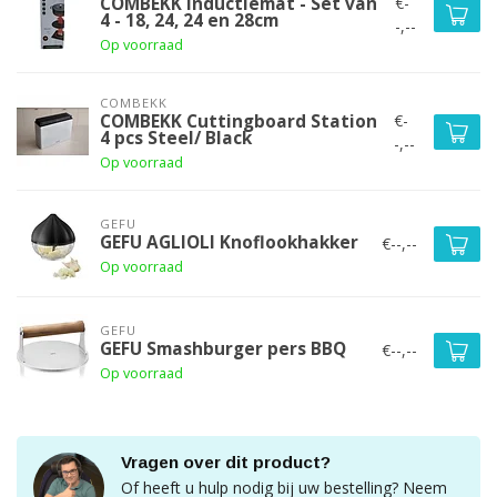
€-
COMBEKK Inductiemat - Set van
4 - 18, 24, 24 en 28cm
-,--
Op voorraad
COMBEKK
€-
COMBEKK Cuttingboard Station
4 pcs Steel/ Black
-,--
Op voorraad
GEFU
GEFU AGLIOLI Knoflookhakker
€--,--
Op voorraad
GEFU
GEFU Smashburger pers BBQ
€--,--
Op voorraad
Vragen over dit product?
Of heeft u hulp nodig bij uw bestelling? Neem