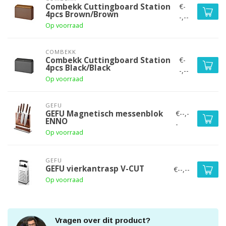
€-
Combekk Cuttingboard Station
4pcs Brown/Brown
-,--
Op voorraad
COMBEKK
€-
Combekk Cuttingboard Station
4pcs Black/Black
-,--
Op voorraad
GEFU
€--,-
GEFU Magnetisch messenblok
ENNO
-
Op voorraad
GEFU
GEFU vierkantrasp V-CUT
€--,--
Op voorraad
Vragen over dit product?