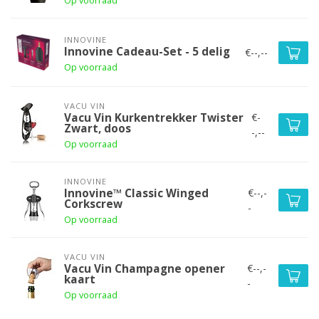
Op voorraad
INNOVINE
Innovine Cadeau-Set - 5 delig
€--,--
Op voorraad
VACU VIN
€-
Vacu Vin Kurkentrekker Twister
Zwart, doos
-,--
Op voorraad
INNOVINE
€--,-
Innovine™ Classic Winged
Corkscrew
-
Op voorraad
VACU VIN
€--,-
Vacu Vin Champagne opener
kaart
-
Op voorraad