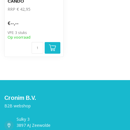
CANDO
RRP € 42,95
€--,--
VPE: 3 stuks
Op voorraad
Cronim B.V.
B2B webshop
Sulky 3
3897 AJ Zeewolde