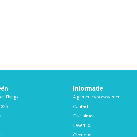
eën
Informatie
ger Things
Algemene voorwaarden
2026
Contact
s
Disclaimer
Levertijd
es
Over ons