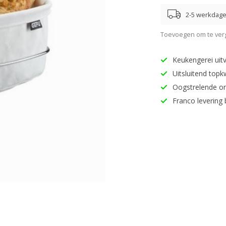
2-5 werkdag
Toevoegen om te verg
Keukengerei uitv
Uitsluitend topk
Oogstrelende o
Franco levering