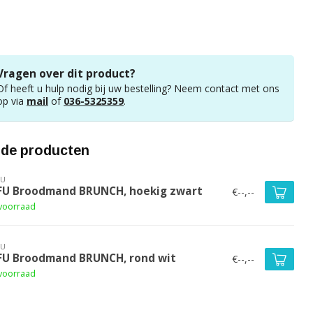
Vragen over dit product?
Of heeft u hulp nodig bij uw bestelling? Neem contact met ons
op via
mail
of
036-5325359
.
rde producten
FU
FU Broodmand BRUNCH, hoekig zwart
€--,--
voorraad
FU
FU Broodmand BRUNCH, rond wit
€--,--
voorraad