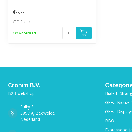
€--,--
VPE: 2 stuks
Op voorraad
Cronim B.V.
Categori
B2B webshop
Bialetti Stran
GEFU Nieuw 
Sulky 3
GEFU Display
3897 AJ Zeewolde
Nederland
BBQ
Espressopotj