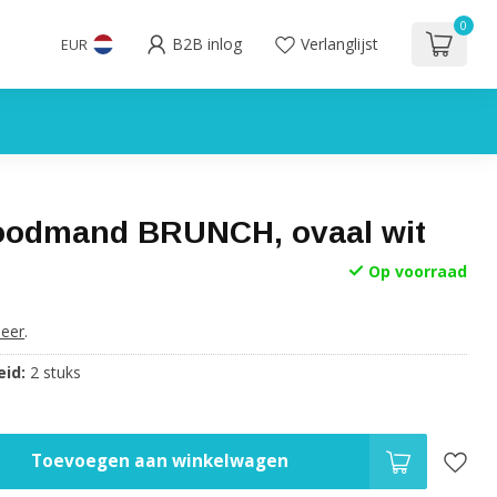
0
B2B inlog
Verlanglijst
EUR
odmand BRUNCH, ovaal wit
Op voorraad
eer
.
id:
2 stuks
Toevoegen aan winkelwagen