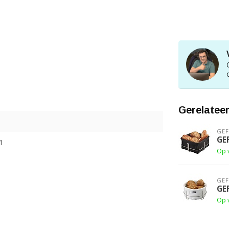
Gerelatee
GE
GE
1
Op 
GE
GE
Op 