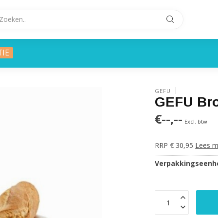
TIE
GEFU
GEFU Bro
€--,--
Excl. btw
RRP € 30,95
Lees m
Verpakkingseenhe