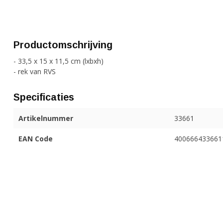
Productomschrijving
- 33,5 x 15 x 11,5 cm (lxbxh)
- rek van RVS
Specificaties
Artikelnummer
33661
EAN Code
400666433661