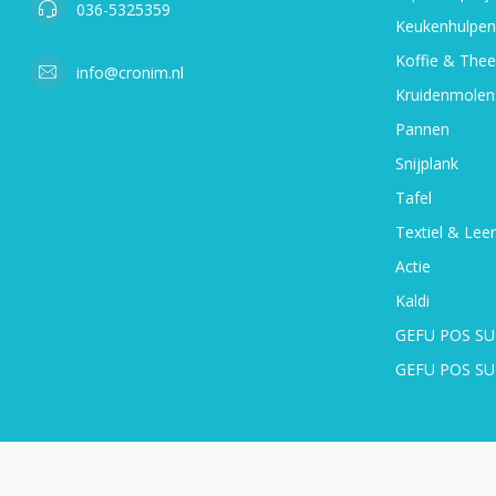
036-5325359
Keukenhulpen
Koffie & Thee
info@cronim.nl
Kruidenmolen
Pannen
Snijplank
Tafel
Textiel & Leer
Actie
Kaldi
GEFU POS SU
GEFU POS S