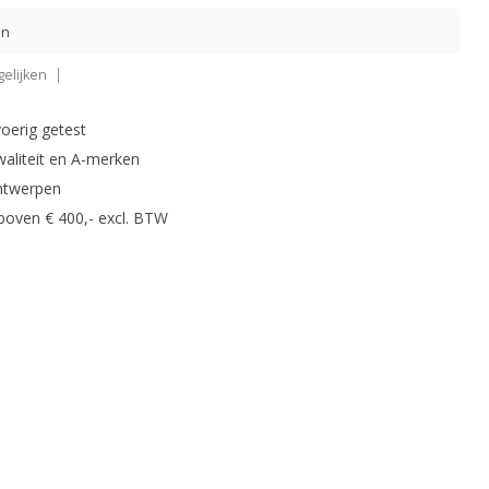
en
elijken
oerig getest
waliteit en A-merken
ntwerpen
 boven € 400,- excl. BTW