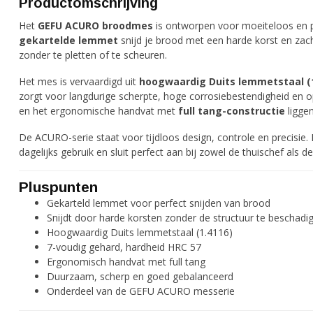
Productomschrijving
Het
GEFU ACURO broodmes
is ontworpen voor moeiteloos en p
gekartelde lemmet
snijd je brood met een harde korst en zach
zonder te pletten of te scheuren.
Het mes is vervaardigd uit
hoogwaardig Duits lemmetstaal (1
zorgt voor langdurige scherpte, hoge corrosiebestendigheid en o
en het ergonomische handvat met
full tang-constructie
liggen
De ACURO-serie staat voor tijdloos design, controle en precisie
dagelijks gebruik en sluit perfect aan bij zowel de thuischef als 
Pluspunten
Gekarteld lemmet voor perfect snijden van brood
Snijdt door harde korsten zonder de structuur te beschadi
Hoogwaardig Duits lemmetstaal (1.4116)
7-voudig gehard, hardheid HRC 57
Ergonomisch handvat met full tang
Duurzaam, scherp en goed gebalanceerd
Onderdeel van de GEFU ACURO messerie