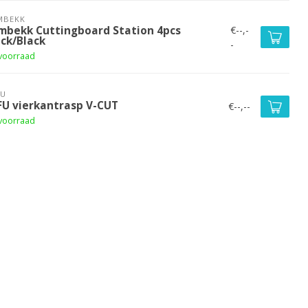
MBEKK
€--,-
mbekk Cuttingboard Station 4pcs
ack/Black
-
voorraad
FU
FU vierkantrasp V-CUT
€--,--
voorraad