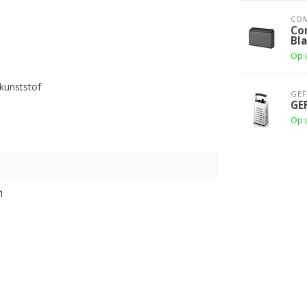
CO
Co
Bl
Op 
 kunststof
GE
GE
Op 
1