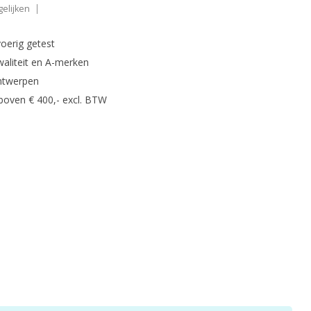
elijken
oerig getest
waliteit en A-merken
ntwerpen
 boven € 400,- excl. BTW