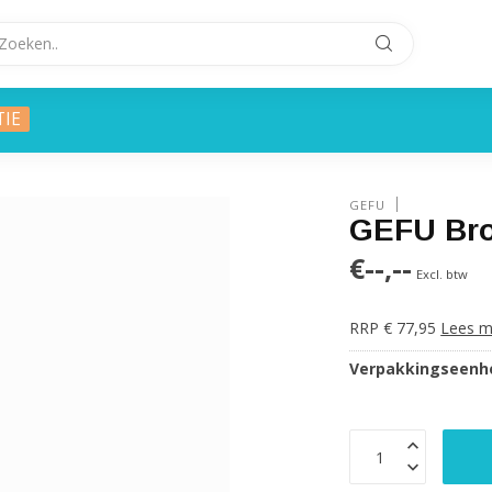
TIE
GEFU
GEFU Bro
€--,--
Excl. btw
RRP € 77,95
Lees m
Verpakkingseenhe