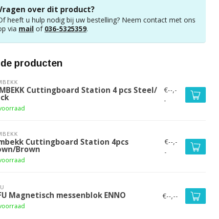
Vragen over dit product?
Of heeft u hulp nodig bij uw bestelling? Neem contact met ons
op via
mail
of
036-5325359
.
rde producten
MBEKK
€--,-
MBEKK Cuttingboard Station 4 pcs Steel/
ack
-
voorraad
MBEKK
€--,-
mbekk Cuttingboard Station 4pcs
own/Brown
-
voorraad
FU
FU Magnetisch messenblok ENNO
€--,--
voorraad