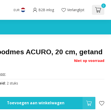
0
B2B inlog
Verlanglijst
EUR
odmes ACURO, 20 cm, getand
Niet op voorraad
eer
.
id:
2 stuks
Toevoegen aan winkelwagen