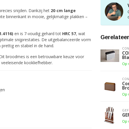
recies snijden. Dankzij het
20 cm lange
te binnenkant in mooie, gelijkmatige plakken –
.4116)
en is 7-voudig gehard tot
HRC 57
, wat
Gerelatee
ptimale snijprestaties. De uitgebalanceerde vorm
 prettig en stabiel in de hand.
CO
CO
. Dit broodmes is een betrouwbare keuze voor
Bl
de veeleisende kookliefhebber.
Op 
CO
Co
Br
gen
Op 
GE
GE
Op 