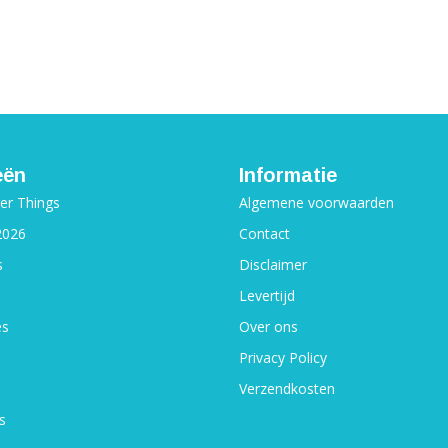
eën
Informatie
ger Things
Algemene voorwaarden
2026
Contact
s
Disclaimer
Levertijd
es
Over ons
Privacy Policy
Verzendkosten
s