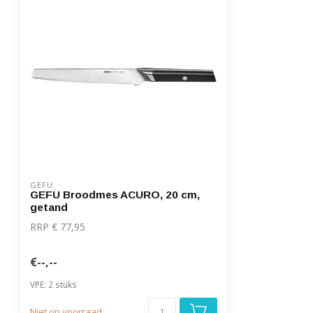
GEFU
GEFU Broodmes ACURO, 20 cm,
getand
RRP € 77,95
€--,--
VPE: 2 stuks
Niet op voorraad