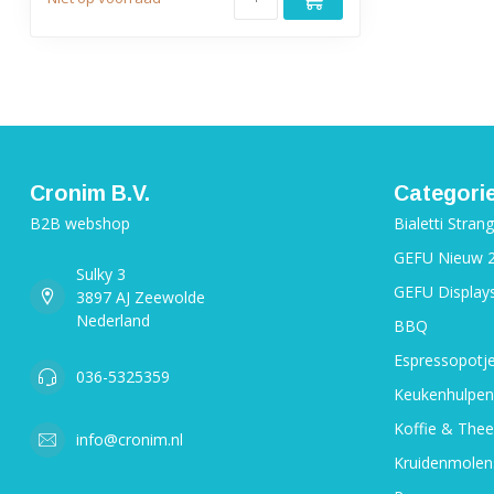
Cronim B.V.
Categori
B2B webshop
Bialetti Stran
GEFU Nieuw 
Sulky 3
GEFU Display
3897 AJ Zeewolde
Nederland
BBQ
Espressopotj
036-5325359
Keukenhulpen
Koffie & Thee
info@cronim.nl
Kruidenmolen