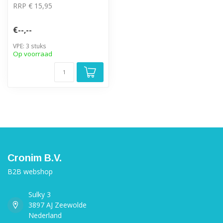
RRP € 15,95
€--,--
VPE: 3 stuks
Op voorraad
Cronim B.V.
B2B webshop
Sulky 3
3897 AJ Zeewolde
Nederland