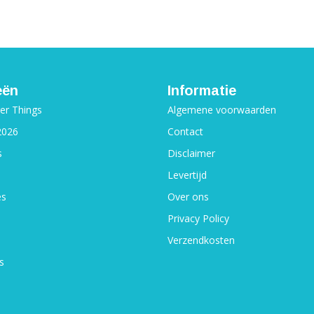
eën
Informatie
ger Things
Algemene voorwaarden
2026
Contact
s
Disclaimer
Levertijd
es
Over ons
Privacy Policy
Verzendkosten
s