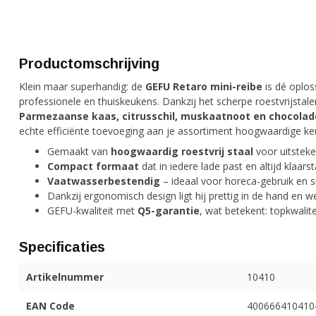
Productomschrijving
Klein maar superhandig: de
GEFU Retaro mini-reibe
is dé oploss
professionele en thuiskeukens. Dankzij het scherpe roestvrijstale
Parmezaanse kaas, citrusschil, muskaatnoot en chocolad
echte efficiënte toevoeging aan je assortiment hoogwaardige k
Gemaakt van
hoogwaardig roestvrij staal
voor uitstek
Compact formaat
dat in iedere lade past en altijd klaars
Vaatwasserbestendig
– ideaal voor horeca-gebruik en s
Dankzij ergonomisch design ligt hij prettig in de hand en werk
GEFU-kwaliteit met
Q5-garantie
, wat betekent: topkwalit
Specificaties
Artikelnummer
10410
EAN Code
400666410410