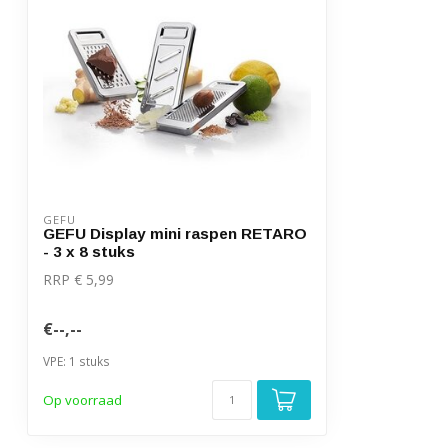
GEFU
GEFU Display mini raspen RETARO
- 3 x 8 stuks
RRP € 5,99
€--,--
VPE: 1 stuks
Op voorraad