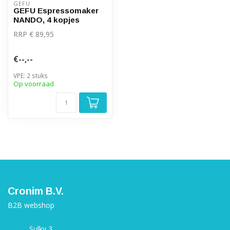
GEFU
GEFU Espressomaker
NANDO, 4 kopjes
RRP € 89,95
€--,--
VPE: 2 stuks
Op voorraad
Cronim B.V.
B2B webshop
Sulky 3