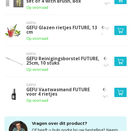
set of 4 with Brush, Box
-,--
Op voorraad
GEFU
€--,-
GEFU Glazen rietjes FUTURE, 13
cm
-
Op voorraad
GEFU
€-
GEFU Reinigingsborstel FUTURE,
25cm, 10 stuks
-,--
Op voorraad
GEFU
€-
GEFU Vaatwasmand FUTURE
voor 4 rietjes
-,--
Op voorraad
Vragen over dit product?
Of heeft u hulp nodig bij uw bestelling? Neem