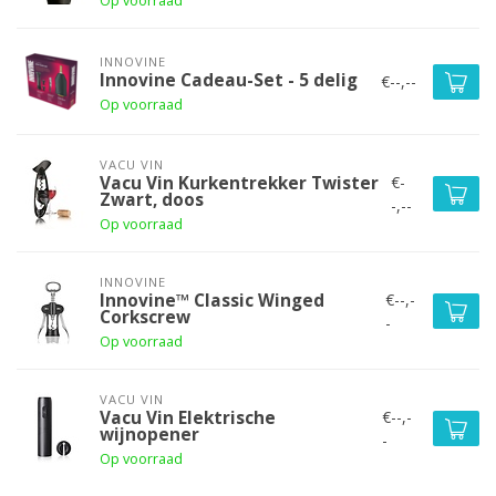
Op voorraad
INNOVINE
Innovine Cadeau-Set - 5 delig
€--,--
Op voorraad
VACU VIN
€-
Vacu Vin Kurkentrekker Twister
Zwart, doos
-,--
Op voorraad
INNOVINE
€--,-
Innovine™ Classic Winged
Corkscrew
-
Op voorraad
VACU VIN
€--,-
Vacu Vin Elektrische
wijnopener
-
Op voorraad