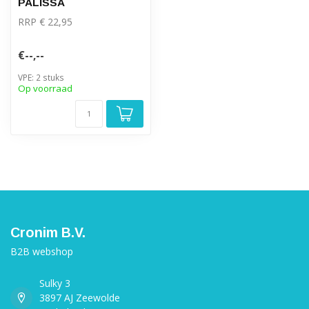
PALISSA
RRP € 22,95
€--,--
VPE: 2 stuks
Op voorraad
Cronim B.V.
B2B webshop
Sulky 3
3897 AJ Zeewolde