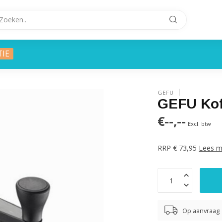
TIE
GEFU
GEFU Kof
€--,--
Excl. btw
RRP € 73,95
Lees m
Op aanvraag