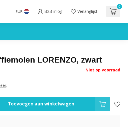
0
B2B inlog
Verlanglijst
EUR
fiemolen LORENZO, zwart
Niet op voorraad
eer
.
Toevoegen aan winkelwagen