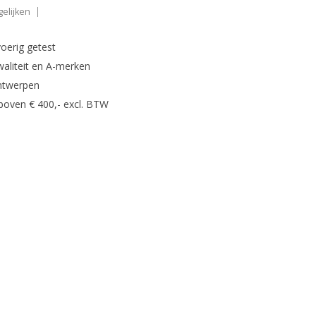
elijken
oerig getest
waliteit en A-merken
ntwerpen
 boven € 400,- excl. BTW