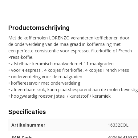
Productomschrijving
Met de koffiemolen LORENZO veranderen koffiebonen door
de onderverdeling van de maalgraad in koffiemaling met
een perfecte consistentie voor espresso, filterkoffie of French
Press-koffie.
• afstelbaar keramisch maalwerk met 11 maalgraden
• voor 4 espressi, 4 kopjes filterkoffie, 4 kopjes French Press
• onderverdeling voor de maalgraden
• koffiereservoir met onderverdeling
• afneembare kruk, kann plaatsbesparend aan de molen bevesti
• hoogwaardig roestvrij staal / kunststof / keramiek
Specificaties
Artikelnummer
16332EOL
EAN Code
400666416332