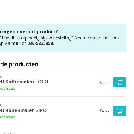
Vragen over dit product?
Of heeft u hulp nodig bij uw bestelling? Neem contact met ons
op via
mail
of
036-5325359
.
rde producten
FU
FU Koffiemolen LOCO
€--,--
voorraad
FU
FU Bonenmaler GIRO
€--,--
voorraad