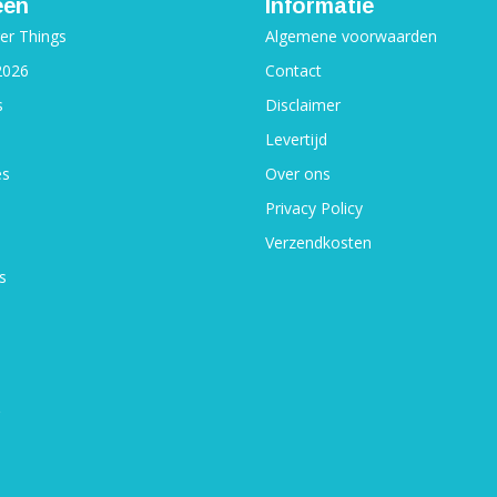
eën
Informatie
ger Things
Algemene voorwaarden
2026
Contact
s
Disclaimer
Levertijd
es
Over ons
Privacy Policy
Verzendkosten
s