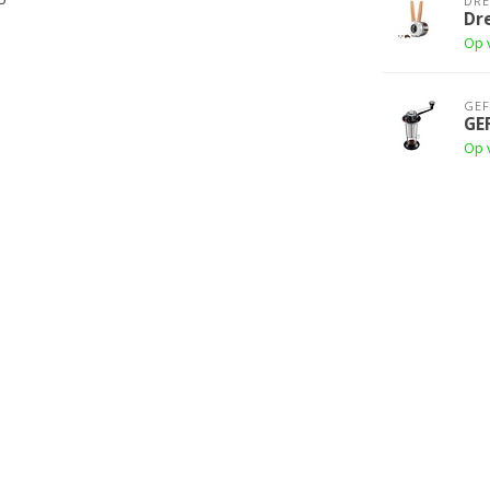
DR
Dr
Op 
GE
GE
Op 