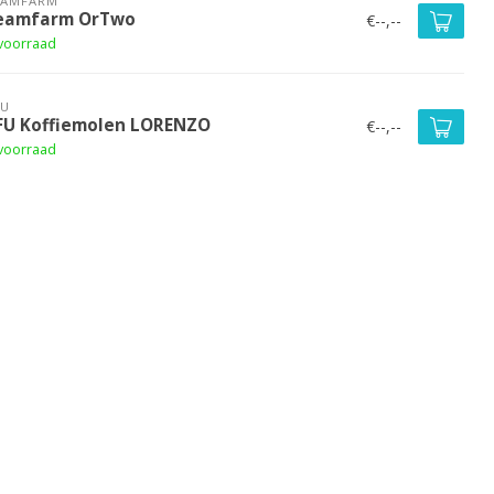
EAMFARM
eamfarm OrTwo
€--,--
voorraad
FU
FU Koffiemolen LORENZO
€--,--
voorraad