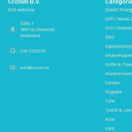
Cronim B.V.
Categori
B2B webshop
Bialetti Stran
GEFU Nieuw 
Sulky 3
GEFU Display
3897 AJ Zeewolde
Nederland
BBQ
Espressopotj
036-5325359
Keukenhulpen
Koffie & Thee
info@cronim.nl
Kruidenmolen
Pannen
Snijplank
Tafel
Textiel & Leer
Actie
Kaldi