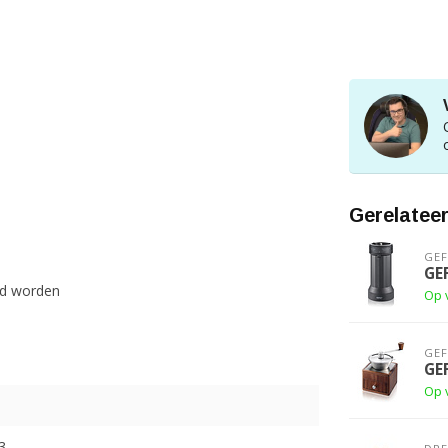
Gerelatee
GE
GE
gd worden
Op 
GE
GE
Op 
3