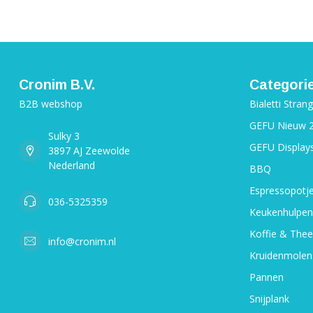
Cronim B.V.
Categori
B2B webshop
Bialetti Stran
GEFU Nieuw 
Sulky 3
GEFU Display
3897 AJ Zeewolde
Nederland
BBQ
Espressopotj
036-5325359
Keukenhulpen
Koffie & Thee
info@cronim.nl
Kruidenmolen
Pannen
Snijplank