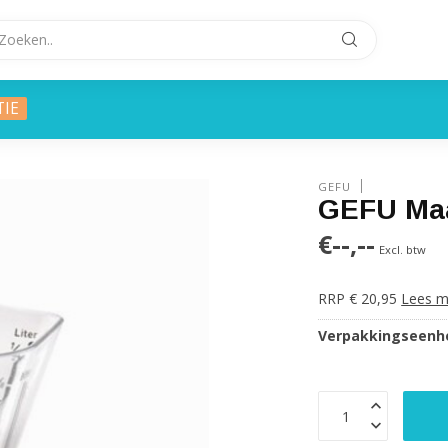
TIE
GEFU
GEFU Maa
€--,--
Excl. btw
RRP € 20,95
Lees m
Verpakkingseenhe