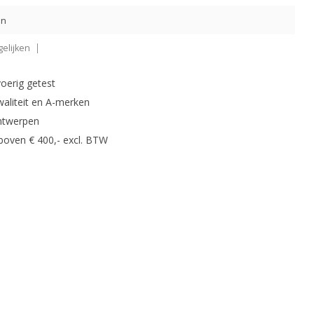
en
elijken
oerig getest
waliteit en A-merken
ntwerpen
 boven € 400,- excl. BTW