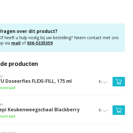
Vragen over dit product?
Of heeft u hulp nodig bij uw bestelling? Neem contact met ons
op via
mail
of
036-5325359
.
rde producten
FU
U Doseerfles FLEXI-FILL, 175 ml
€--,--
voorraad
PI
epi Keukenweegschaal Blackberry
€--,--
voorraad