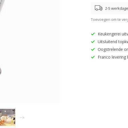
2-5 werkdag
Toevoegen om te verg
Keukengerei uitv
Uitsluitend topk
Oogstrelende o
Franco levering