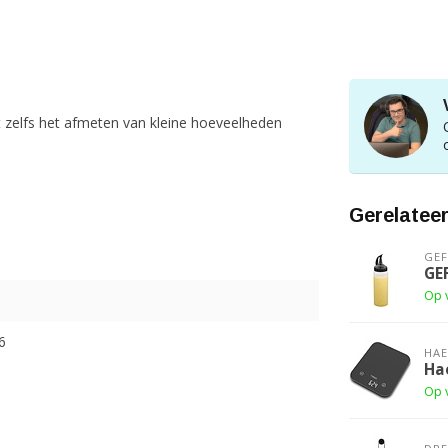
zelfs het afmeten van kleine hoeveelheden
Gerelatee
GE
GEF
Op 
6
HAE
Ha
Op 