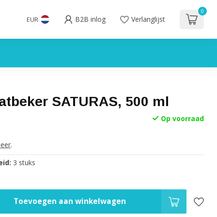
0
B2B inlog
Verlanglijst
EUR
tbeker SATURAS, 500 ml
Op voorraad
eer
.
id:
3 stuks
Toevoegen aan winkelwagen