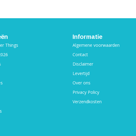
eën
Informatie
ger Things
Algemene voorwaarden
2026
Contact
s
Disclaimer
Levertijd
es
Over ons
Privacy Policy
Verzendkosten
s