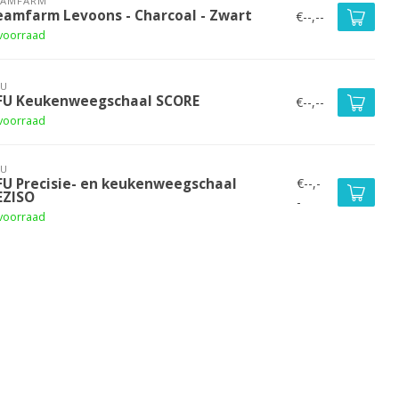
EAMFARM
eamfarm Levoons - Charcoal - Zwart
€--,--
voorraad
FU
FU Keukenweegschaal SCORE
€--,--
voorraad
FU
€--,-
FU Precisie- en keukenweegschaal
EZISO
-
voorraad