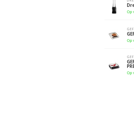
DR
Dr
Op 
GE
GE
Op 
GE
GE
PR
Op 