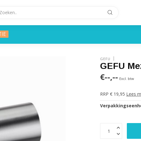
TIE
GEFU
GEFU Me
€--,--
Excl. btw
RRP € 19,95
Lees m
Verpakkingseenhe