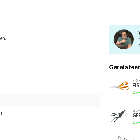
den.
Gerelatee
FIS
FI
Op 
GE
4
GE
Op 