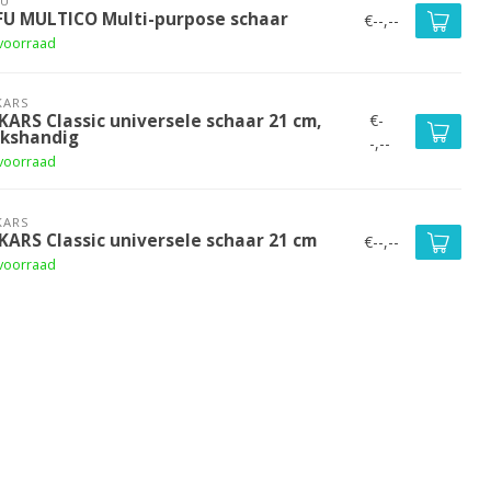
FU
FU MULTICO Multi-purpose schaar
€--,--
voorraad
KARS
€-
KARS Classic universele schaar 21 cm,
nkshandig
-,--
voorraad
KARS
SKARS Classic universele schaar 21 cm
€--,--
voorraad