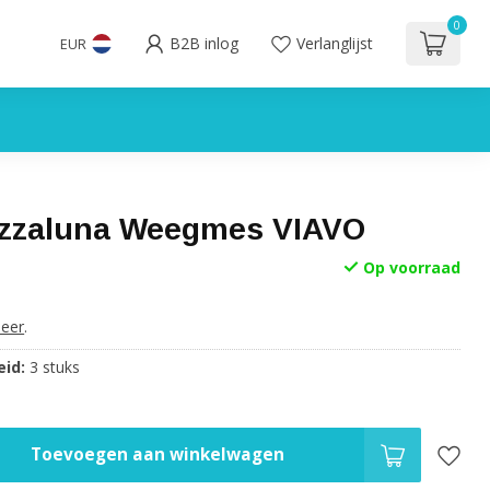
0
B2B inlog
Verlanglijst
EUR
zzaluna Weegmes VIAVO
Op voorraad
eer
.
id:
3 stuks
Toevoegen aan winkelwagen