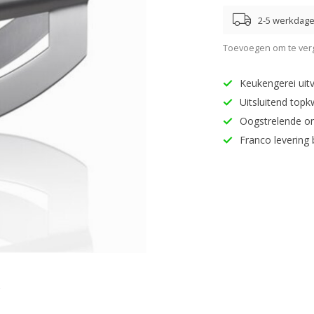
2-5 werkdag
Toevoegen om te verg
Keukengerei uitv
Uitsluitend topk
Oogstrelende o
Franco levering