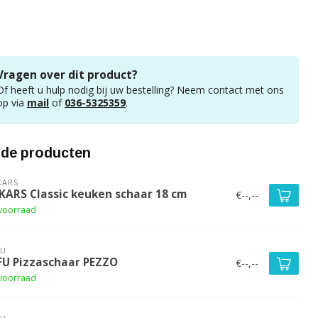
Vragen over dit product?
Of heeft u hulp nodig bij uw bestelling? Neem contact met ons
op via
mail
of
036-5325359
.
rde producten
KARS
SKARS Classic keuken schaar 18 cm
€--,--
voorraad
FU
FU Pizzaschaar PEZZO
€--,--
voorraad