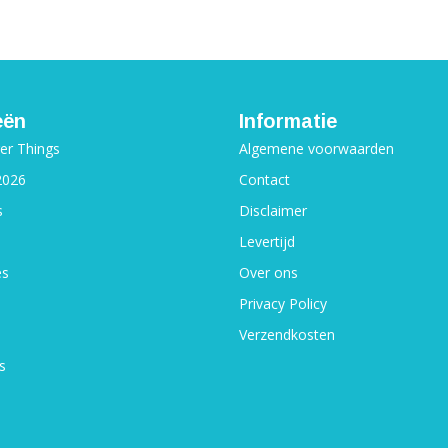
eën
Informatie
ger Things
Algemene voorwaarden
2026
Contact
s
Disclaimer
Levertijd
es
Over ons
Privacy Policy
Verzendkosten
s