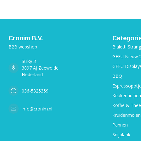
Cronim B.V.
Categori
B2B webshop
Bialetti Stran
GEFU Nieuw 
Sulky 3
GEFU Display
3897 AJ Zeewolde
Nederland
BBQ
Espressopotj
036-5325359
Keukenhulpen
Koffie & Thee
info@cronim.nl
Kruidenmolen
Pannen
Snijplank