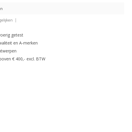
en
elijken
oerig getest
waliteit en A-merken
ntwerpen
 boven € 400,- excl. BTW