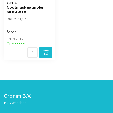
GEFU
Nootmuskaatmolen
MOSCATA
RRP € 31,95
€--,--
VPE: 3 stuks
Op voorraad
Cronim B.V.
B2B webshop