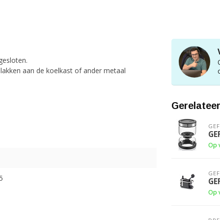
gesloten.
plakken aan de koelkast of ander metaal
Gerelatee
GE
GE
Op 
GE
5
GE
Op 