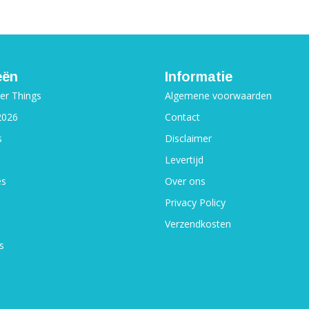
eën
Informatie
ger Things
Algemene voorwaarden
2026
Contact
s
Disclaimer
Levertijd
es
Over ons
Privacy Policy
Verzendkosten
s