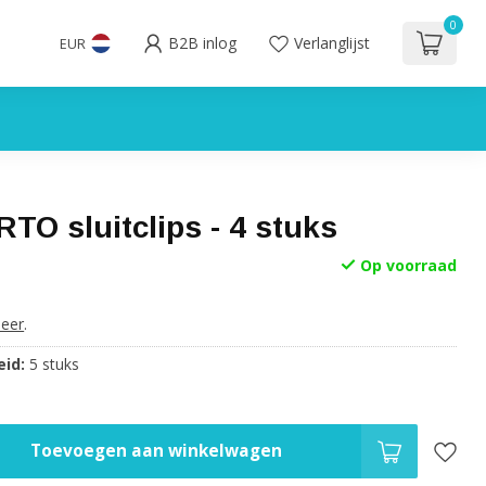
0
B2B inlog
Verlanglijst
EUR
O sluitclips - 4 stuks
Op voorraad
eer
.
id:
5 stuks
Toevoegen aan winkelwagen