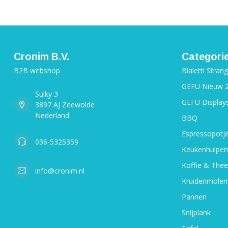
Cronim B.V.
Categori
B2B webshop
Bialetti Stran
GEFU Nieuw 
Sulky 3
GEFU Display
3897 AJ Zeewolde
Nederland
BBQ
Espressopotj
036-5325359
Keukenhulpen
Koffie & Thee
info@cronim.nl
Kruidenmolen
Pannen
Snijplank