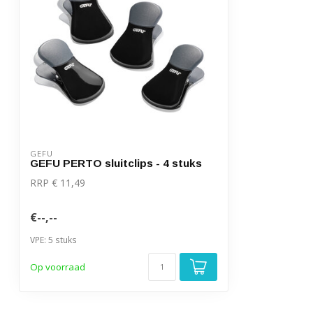
GEFU
GEFU PERTO sluitclips - 4 stuks
RRP € 11,49
€--,--
VPE: 5 stuks
Op voorraad