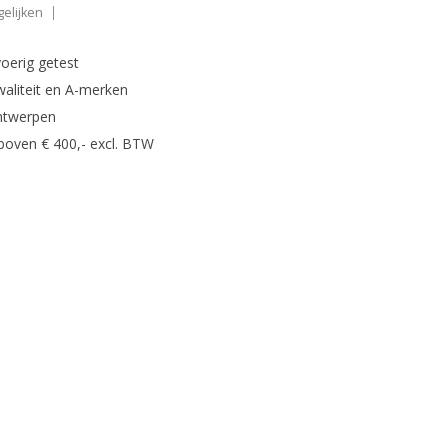
elijken
oerig getest
waliteit en A-merken
ntwerpen
 boven € 400,- excl. BTW