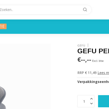
TIE
GEFU
GEFU PERT
€--,--
Excl. btw
RRP € 11,49
Lees m
Verpakkingseenhe