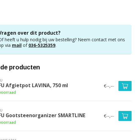
Vragen over dit product?
Of heeft u hulp nodig bij uw bestelling? Neem contact met ons
op via
mail
of
036-5325359
.
rde producten
FU
FU Afgietpot LAVINA, 750 ml
€--,--
voorraad
FU
FU Gootsteenorganizer SMARTLINE
€--,--
voorraad