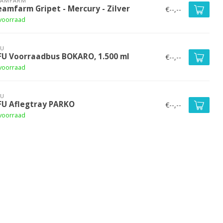
EAMFARM
eamfarm Gripet - Mercury - Zilver
€--,--
voorraad
FU
FU Voorraadbus BOKARO, 1.500 ml
€--,--
voorraad
FU
FU Aflegtray PARKO
€--,--
voorraad