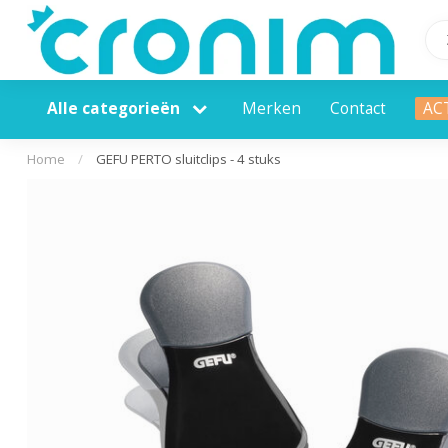
Alle categorieën
Merken
Contact
AC
Home
/
GEFU PERTO sluitclips - 4 stuks