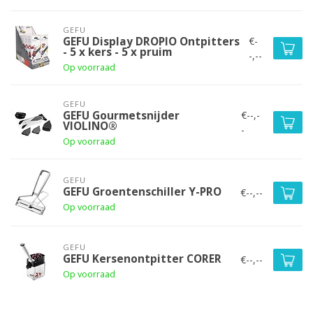
GEFU
€-
GEFU Display DROPIO Ontpitters
- 5 x kers - 5 x pruim
-,--
Op voorraad
GEFU
€--,-
GEFU Gourmetsnijder
VIOLINO®
-
Op voorraad
GEFU
GEFU Groentenschiller Y-PRO
€--,--
Op voorraad
GEFU
GEFU Kersenontpitter CORER
€--,--
Op voorraad