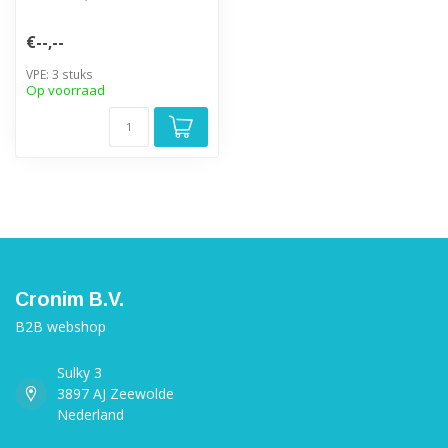
€--,--
VPE: 3 stuks
Op voorraad
Cronim B.V.
B2B webshop
Sulky 3
3897 AJ Zeewolde
Nederland