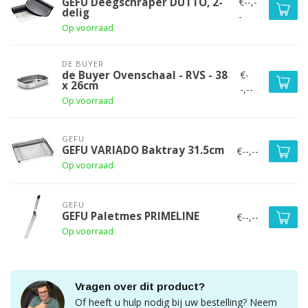
€--,-
GEFU Deegschraper DUTTO, 2-
delig
-
Op voorraad
DE BUYER
€-
de Buyer Ovenschaal - RVS - 38
x 26cm
-,--
Op voorraad
GEFU
GEFU VARIADO Baktray 31.5cm
€--,--
Op voorraad
GEFU
GEFU Paletmes PRIMELINE
€--,--
Op voorraad
Vragen over dit product?
Of heeft u hulp nodig bij uw bestelling? Neem