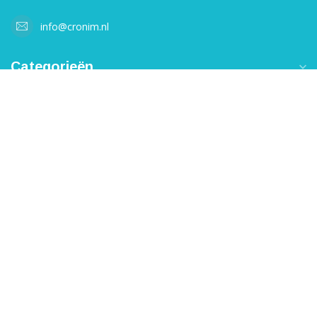
info@cronim.nl
Categorieën
Informatie
B2B inlog
€