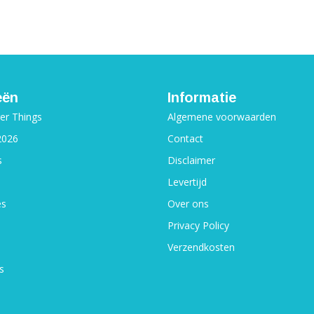
eën
Informatie
ger Things
Algemene voorwaarden
2026
Contact
s
Disclaimer
Levertijd
es
Over ons
Privacy Policy
Verzendkosten
s