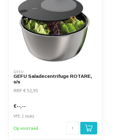
GEFU
GEFU Saladecentrifuge ROTARE,
s/s
RRP € 52,95
€--,--
VPE: 2 stuks
Op voorraad