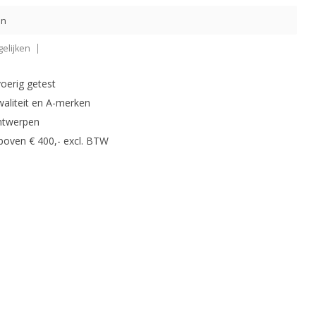
en
elijken
oerig getest
waliteit en A-merken
ntwerpen
 boven € 400,- excl. BTW