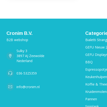
Cronim B.V.
Categori
B2B webshop
Bialetti Stran
GEFU Nieuw 
Sulky 3
GEFU Display
3897 AJ Zeewolde
Nederland
BBQ
Espressopotj
036-5325359
Keukenhulpen
Koffie & Thee
info@cronim.nl
Kruidenmolen
Pannen
Snijplank