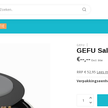
TIE
GEFU
GEFU Sal
€--,--
Excl. btw
RRP € 52,95
Lees m
Verpakkingseenhe