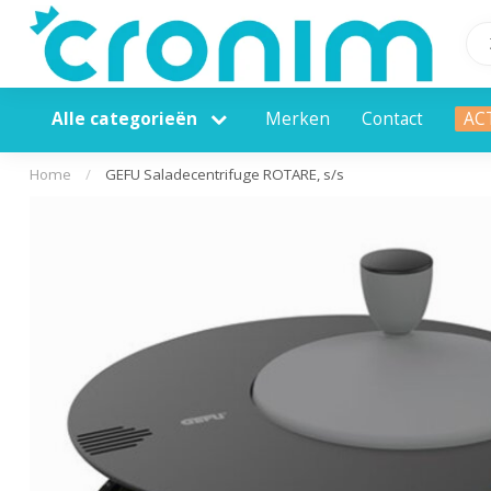
Alle categorieën
Merken
Contact
AC
Home
/
GEFU Saladecentrifuge ROTARE, s/s