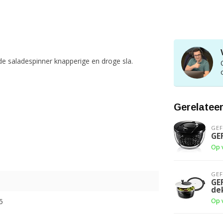
 de saladespinner knapperige en droge sla.
Gerelatee
GE
GEF
Op 
GE
GE
de
5
Op 