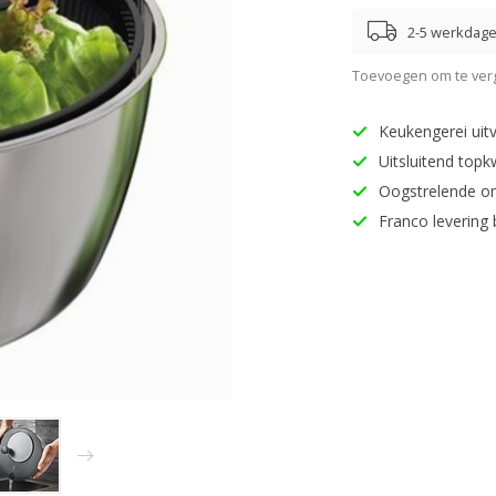
2-5 werkdag
Toevoegen om te verg
Keukengerei uitv
Uitsluitend topk
Oogstrelende o
Franco levering