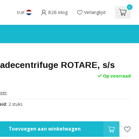
0
B2B inlog
Verlanglijst
EUR
adecentrifuge ROTARE, s/s
Op voorraad
eer
.
id:
2 stuks
Toevoegen aan winkelwagen