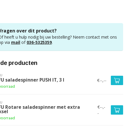
Vragen over dit product?
Of heeft u hulp nodig bij uw bestelling? Neem contact met ons
op via
mail
of
036-5325359
.
rde producten
FU
U saladespinner PUSH IT, 3 l
€--,--
voorraad
FU
€--,-
FU Rotare saladespinner met extra
ksel
-
voorraad