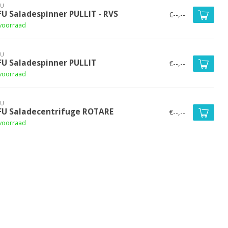
FU
FU Saladespinner PULLIT - RVS
€--,--
voorraad
FU
FU Saladespinner PULLIT
€--,--
voorraad
FU
FU Saladecentrifuge ROTARE
€--,--
voorraad